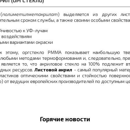
РИЛ (ОРГСТЕКЛО)
(
полиметилметакрилат
) выделяется из других лист
ительным сроком службы, а также своими особыми свойства
йчивостью к УФ-лучам
 воздействиям
ыми вариантами окраски
к этому, оргстекло PMMA показывает наибольшую тве
 любыми методами термоформования и, следовательно, пр
является то, что акриловое стекло на 100% подлежит вт
дных ресурсов.
Листовой акрил
- самый популярный матер
ластиков оптическими свойствами и стойкостью поверхно
о) от ведущих европейских производителей по доступным ц
Горячие новости