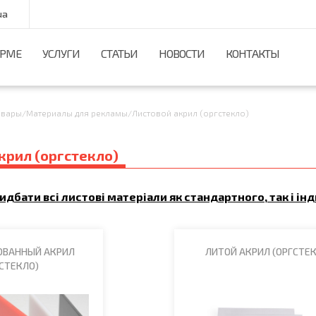
ua
ИРМЕ
УСЛУГИ
СТАТЬИ
НОВОСТИ
КОНТАКТЫ
овары
/
Материалы для рекламы
/
Листовой акрил (оргстекло)
крил (оргстекло)
дбати всі листові матеріали як стандартного, так і ін
ОВАННЫЙ АКРИЛ
ЛИТОЙ АКРИЛ (ОРГСТЕ
СТЕКЛО)