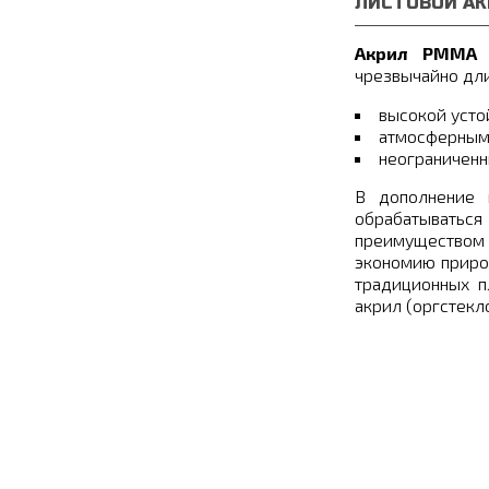
ЛИСТОВОЙ АК
Акрил PMMA
чрезвычайно дл
высокой усто
атмосферным
неограниченн
В дополнение 
обрабатываться
преимуществом 
экономию приро
традиционных п
акрил (оргстекл