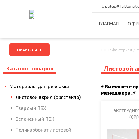
sales@faktorial.
ГЛАВНАЯ
О Ф
ПРАЙС-ЛИСТ
ООО "Факториал"
/
Т
Листовой а
Каталог товаров
Материалы для рекламы
⚡
Ви можете при
менеджера.
⚡
Листовой акрил (оргстекло)
Твердый ПВХ
ЭКСТРУДИР
(ОРГ
Вспененный ПВХ
Поликарбонат листовой