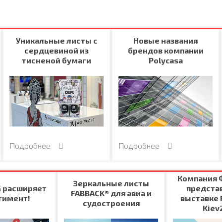
Уникальные листы с
Новые названия
сердцевиной из
брендов компании
тисненой бумаги
Polycasa
Подробнее
Подробнее
Компания 
Зеркальные листы
 расширяет
предста
FABBACK® для авиа и
тимент!
выставке
судостроения
Kiev