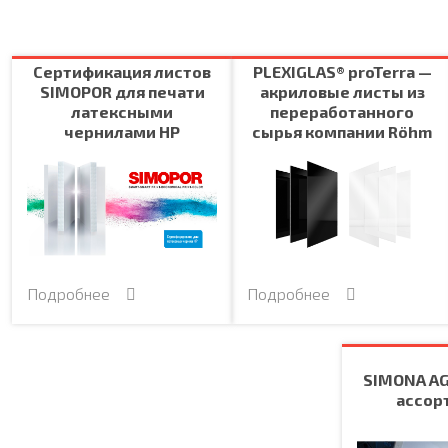
Сертификация листов
PLEXIGLAS® proTerra —
SIMOPOR для печати
акриловые листы из
латексными
переработанного
чернилами HP
сырья компании Röhm
Подробнее
Подробнее
SIMONA AG
ассор