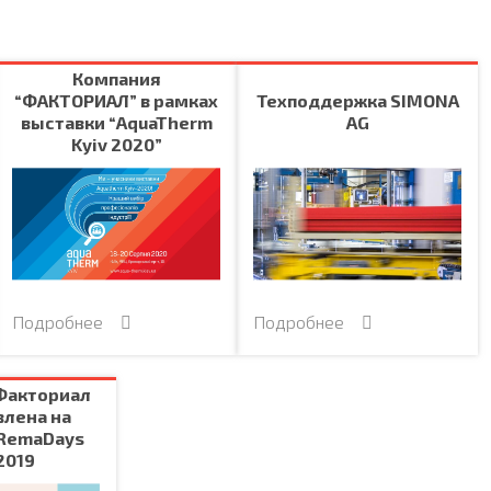
Компания
“ФАКТОРИАЛ” в рамках
Техподдержка SIMONA
выставки “AquaTherm
AG
Kyiv 2020”
Подробнее
Подробнее
Факториал
влена на
 RemaDays
2019