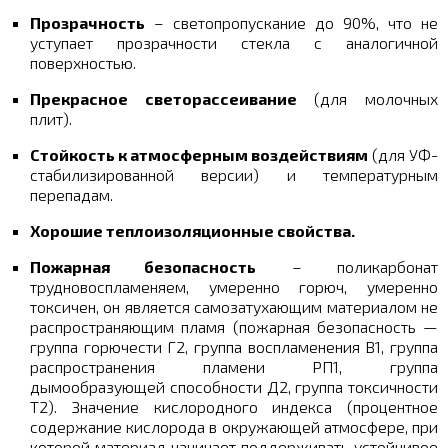
Прозрачность
– светопропускание до 90%, что не
уступает прозрачности стекла с аналогичной
поверхностью.
Прекрасное светорассеивание
(для молочных
плит).
Стойкость к атмосферным воздействиям
(для УФ-
стабилизированной версии) и температурным
перепадам.
Хорошие теплоизоляционные свойства.
Пожарная безопасность
– поликарбонат
трудновоспламеняем, умеренно горюч, умеренно
токсичен, он является самозатухающим материалом не
распространяющим пламя (пожарная безопасность —
группа горючести Г2, группа воспламенения В1, группа
распространения пламени РП1, группа
дымообразующей способности Д2, группа токсичности
Т2). Значение кислородного индекса (процентное
содержание кислорода в окружающей атмосфере, при
которой материал начинает поддерживать устойчивое