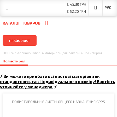
45,30 ГРН
52,20 ГРН
КАТАЛОГ ТОВАРОВ
ПРАЙС-ЛИСТ
ООО "Факториал"
/
Товары
/
Материалы для рекламы
/
Полистирол
Полистирол
⚡
Ви можете придбати всі листові матеріали як
стандартного, так і індивідуального розміру! Вартість
уточнюйте у менеджера.
⚡
ПОЛИСТИРОЛЬНЫЕ ЛИСТЫ ОБЩЕГО НАЗНАЧЕНИЯ GPPS