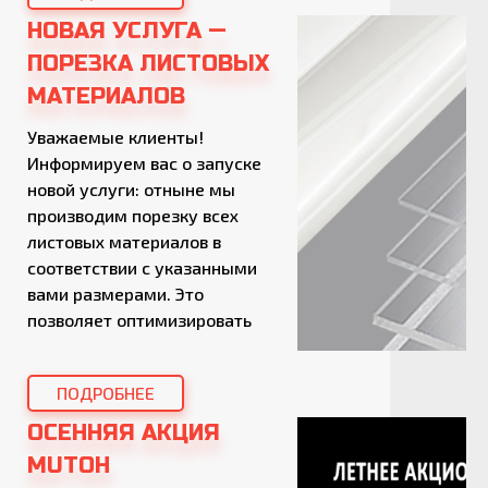
материал не капельками, как
НОВАЯ УСЛУГА —
в случае со стандартным
ПОРЕЗКА ЛИСТОВЫХ
валом, а тонкой пленкой. Под
МАТЕРИАЛОВ
микроскопом можно увидеть,
что изображение полученное
Уважаемые клиенты!
со стандартным […]
Информируем вас о запуске
новой услуги: отныне мы
производим порезку всех
листовых материалов в
соответствии с указанными
вами размерами. Это
позволяет оптимизировать
процесс подготовки к
производству, снизить
ПОДРОБНЕЕ
отходы и сэкономить ваше
время. Чтобы
ОСЕННЯЯ АКЦИЯ
воспользоваться услугой,
MUTOH
достаточно сообщить