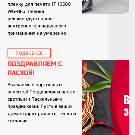
плёнку для печати JT 10500
WG-BFG. Плёнка
рекомендуется для
внутреннего и наружного
применения на умеренно
выпуклых и вогнутых
поверхностях, обеспечивает
ПОДРОБНЕЕ
яркие результаты печати и
превосходное нанесение.
ПОЗДРАВЛЯЕМ С
Преимущества плёнок JT
ПАСХОЙ!
10500 WG-BFG: Используется
на составных кривых и на
Уважаемые партнеры и
умеренно вогнутых и
клиенты! Поздравляем вас со
выпуклых поверхностях
светлыми Пасхальными
Яркие цвета печати даже
праздниками! Пусть в ваших
после […]
домах царят радость, тепло и
согласие.