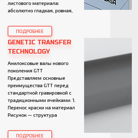
листового материала:
абсолютно гладкая, ровная,
ярко-белая поверхность для
идеального результата
ПОДРОБНЕЕ
печати, жесткость,
стабильность размеров,
GENETIC TRANSFER
простота обработки, а также
TECHNOLOGY
экологичность (материал на
100% состоит из бумаги,
Анилоксовые валы нового
которую можно
поколения GTT
перерабатывать). DISPA
Представляем основные
состоит исключительно из
преимущества GTT перед
FSC сертифицированной
стандартной гравировкой с
бумаги. […]
традиционными ячейками: 1.
Перенос краски на материал
Рисунок — структура
гравировки GTT В Genetic
Transfer Technology нет
ПОДРОБНЕЕ
ячеек, краска переносится на