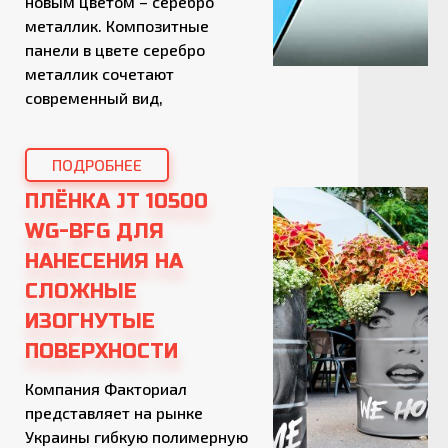
новым цветом – серебро
металлик. Композитные
панели в цвете серебро
металлик сочетают
современный вид,
стабильное качество и
доступную цену, что делает
ПОДРОБНЕЕ
их оптимальным выбором
для рекламных конструкций
ПЛЁНКА JT 10500
и дизайнерских решений.
WG-BFG ДЛЯ
Кроме стандартного размера
НАНЕСЕНИЯ НА
1250×5800 мм, теперь
СЛОЖНЫЕ
доступен новый формат
1500×5800 мм, позволяющий
ИЗОГНУТЫЕ
уменьшить количество
ПОВЕРХНОСТИ
стыков, оптимизировать […]
Компания Факториал
представляет на рынке
Украины гибкую полимерную