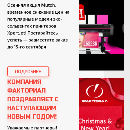
необходимые параметры
Осенняя акция Mutoh:
порезки нашим менеджерам
временное снижение цен на
по продажам.
популярные модели эко-
сольвентах принтеров
XpertJet! Постарайтесь
успеть — разместите заказ
до 15-го сентября!
ПОДРОБНЕЕ
КОМПАНИЯ
ФАКТОРИАЛ
ПОЗДРАВЛЯЕТ С
НАСТУПАЮЩИМ
НОВЫМ ГОДОМ!
Уважаемые партнеры!