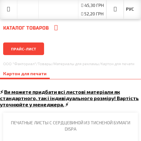
45,30 ГРН
52,20 ГРН
КАТАЛОГ ТОВАРОВ
ПРАЙС-ЛИСТ
ООО "Факториал"
/
Товары
/
Материалы для рекламы
/
Картон для печати
Картон для печати
⚡
Ви можете придбати всі листові матеріали як
стандартного, так і індивідуального розміру! Вартість
уточнюйте у менеджера.
⚡
ПЕЧАТНЫЕ ЛИСТЫ С СЕРДЦЕВИНОЙ ИЗ ТИСНЕНОЙ БУМАГИ
DISPA