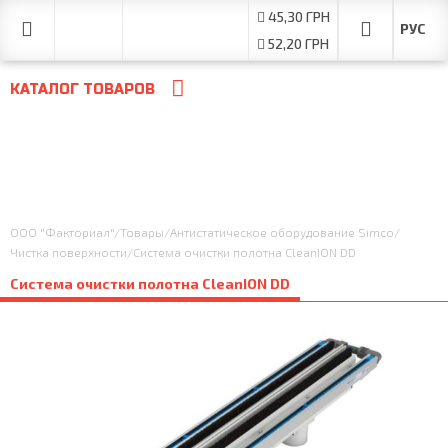
45,30 ГРН
52,20 ГРН
КАТАЛОГ ТОВАРОВ
ООО "Факториал"
/
Товары
/
Антистатическое оборудование Simco
/
Чистка поверхности
/
Система очистки полотна CleanION DD
Система очистки полотна CleanION DD