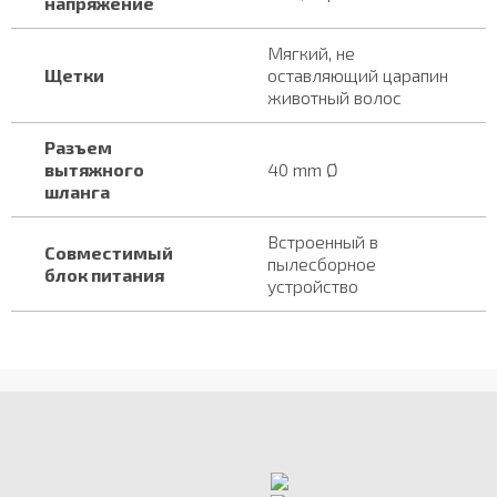
напряжение
Мягкий, не
Щетки
оставляющий царапин
животный волос
Разъем
вытяжного
40 mm Ø
шланга
Встроенный в
Совместимый
пылесборное
блок питания
устройство