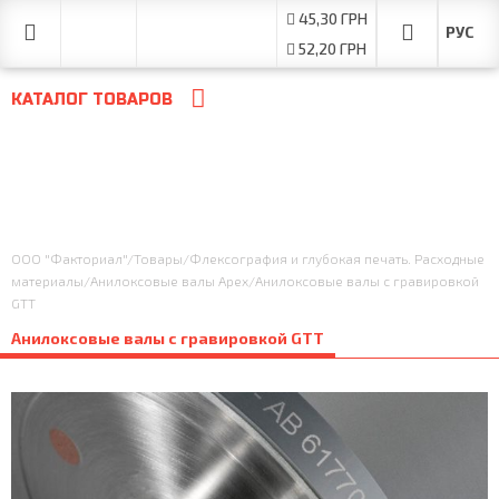
45,30 ГРН
52,20 ГРН
КАТАЛОГ ТОВАРОВ
ООО "Факториал"
/
Товары
/
Флексография и глубокая печать. Расходные
материалы
/
Анилоксовые валы Apex
/
Анилоксовые валы с гравировкой
GTT
Анилоксовые валы с гравировкой GTT