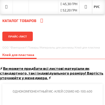
45,30 ГРН
52,20 ГРН
КАТАЛОГ ТОВАРОВ
ПРАЙС-ЛИСТ
ООО "Факториал"
/
Товары
/
Материалы для рекламы
/
Клей для пластика
Клей для пластика
⚡
Ви можете придбати всі листові матеріали як
стандартного, так і індивідуального розміру! Вартість
уточнюйте у менеджера.
⚡
ОДНОКОМПОНЕНТНЫЙ МС-КЛЕЙ COSMO HD-100.400