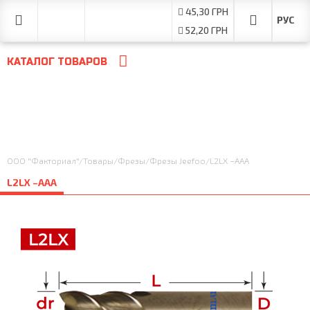
45,30 ГРН
52,20 ГРН
КАТАЛОГ ТОВАРОВ
ООО "Факториал"
/
Товары
/
Фрезы
/
Фрезы Jeefoo
/
L2LX –AAA
L2LX –AAA