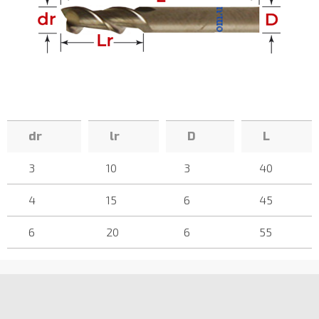
dr
lr
D
L
3
10
3
40
4
15
6
45
6
20
6
55