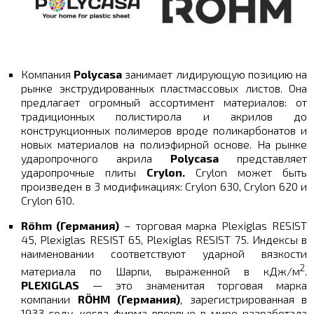
Компания
Polycasa
занимает лидирующую позицию на
рынке экструдированных пластмассовых листов. Она
предлагает огромный ассортимент материалов: от
традиционных полистирола и акрилов до
конструкционных полимеров вроде поликарбонатов и
новых материалов на полиэфирной основе. На рынке
ударопрочного акрила
Polycasa
представляет
ударопрочные плиты
Crylon.
Crylon может быть
произведен в 3 модификациях: Crylon 630, Crylon 620 и
Crylon 610.
Röhm (Германия)
– торговая марка Plexiglas RESIST
45, Plexiglas RESIST 65, Plexiglas RESIST 75. Индексы в
наименовании соответствуют ударной вязкости
2
материала по Шарпи, выраженной в кДж/м
.
PLEXIGLAS
— это знаменитая торговая марка
компании
RÖHM (Германия)
, зарегистрированная в
1933 году, когда фирма впервые в мире разработала