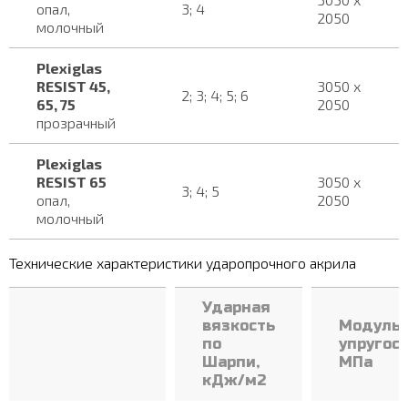
опал,
3; 4
2050
молочный
Plexiglas
RESIST 45,
3050 х
2; 3; 4; 5; 6
65, 75
2050
прозрачный
Plexiglas
RESIST 65
3050 х
3; 4; 5
опал,
2050
молочный
Технические характеристики ударопрочного акрила
Ударная
вязкость
Модуль
по
упругост
Шарпи,
МПа
кДж/м2