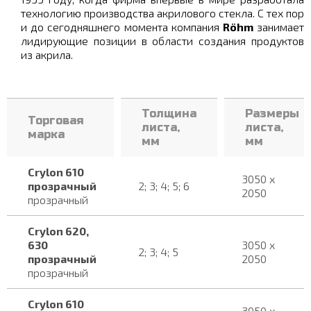
технологию производства акрилового стекла. С тех пор
и до сегодняшнего момента компания
Röhm
занимает
лидирующие позиции в области создания продуктов
из акрила.
Толщина
Размеры
Торговая
листа,
листа,
марка
мм
мм
Crylon 610
3050 х
прозрачный
2; 3; 4; 5; 6
2050
прозрачный
Crylon 620,
630
3050 х
2; 3; 4; 5
прозрачный
2050
прозрачный
Crylon 610
3050 х